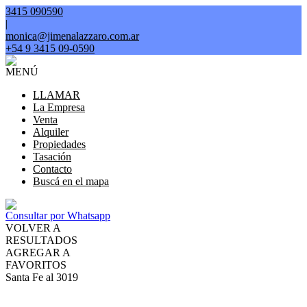
3415 090590
|
monica@jimenalazzaro.com.ar
+54 9 3415 09-0590
MENÚ
LLAMAR
La Empresa
Venta
Alquiler
Propiedades
Tasación
Contacto
Buscá en el mapa
Consultar por Whatsapp
VOLVER A
RESULTADOS
AGREGAR A
FAVORITOS
Santa Fe al 3019
VENTA
USD94.900