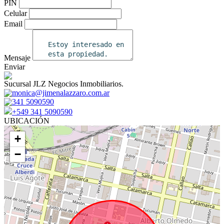
PIN
Celular
Email
Mensaje
Enviar
Sucursal JLZ Negocios Inmobiliarios.
monica@jimenalazzaro.com.ar
341 5090590
+549 341 5090590
UBICACIÓN
+
−